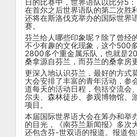
日的比赛中，世界语队以
比分5：
在首尔之后世界语队的第二次胜
还将在斯洛伐克举办的国际世界
赛。
芬兰给人哪些印象呢？除了曾经
不少有趣的文化现象，这个500
2800多个重金属乐队，也就是2
桑拿源自芬兰，而芬兰的桑拿房更
更深入地认识芬兰，最好的方式
大会安排了丰富的青年活动，参
道每天的活动日程，包括交流会
尔夫、森林徒步、参观博物馆、
项目。
本届国际世界语大会在筹办和举
的目光，《南芬兰新闻报》多次
还包含芬-世双语的报道。报道