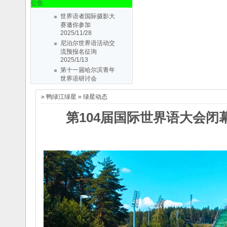
公告
世界语者国际摄影大
赛邀你参加
2025/11/28
尼泊尔世界语活动交
流预报名征询
2025/1/13
第十一届哈尔滨青年
世界语研讨会
2019/5/30
世界语者国际摄影大
丹东世协第十届会大
赛邀你参加
会会议通知
2019/3/3
»
鸭绿江绿星
»
绿星动态
2025/11/28
第十届三省一区
尼泊尔世界语活动交
第104届国际世界语大会闭
（辽、吉、黑、
流预报名征询
内..
2018/3/28
2025/1/13
纪念丹东市世界语协
第十一届哈尔滨青年
会成立31周
世界语研讨会
年..
2016/7/2
2019/5/30
丹东世协第十届会大
第七届哈尔滨青年世
会会议通知
2019/3/3
界语研讨会
2015/4/5
第十届三省一区
第八届中国东北三省
（辽、吉、黑、
一区世界
内..
2018/3/28
语..
2014/6/16
La 6-a Junula
纪念丹东市世界语协
Seminario
会成立31周
d..
2014/2/25