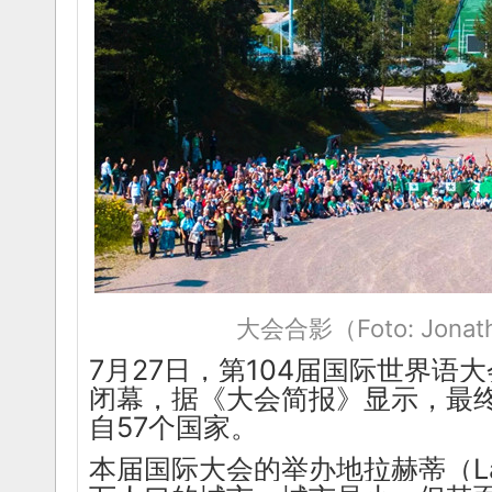
年..
2016/7/2
La 5-a Junurala
第七届哈尔滨青年世
Seminario
界语研讨会
2015/4/5
..
2013/4/11
关于7a EKNI期间举
第八届中国东北三省
办青年世界
一区世界
语..
语..
2013/4/9
2014/6/16
La 7a Esperanto-
La 6-a Junula
Kongreso
Seminario
d..
d..
2013/3/13
2014/2/25
La Nord-Amerika
La 5-a Junurala
Somera
Seminario
Kur..
..
2013/4/11
2013/2/2
Invito al 1-a Forumo
关于7a EKNI期间举
pri ..
2012/8/10
办青年世界
湖北世协2012学术研
语..
2013/4/9
讨会即将召开
La 7a Esperanto-
2012/4/19
Kongreso
大会合影（Foto: Jonath
d..
2013/3/13
La Nord-Amerika
Somera
7月27日，第104届国际世界语
Kur..
2013/2/2
闭幕，据《大会简报》显示，最终
Invito al 1-a Forumo
pri ..
2012/8/10
自57个国家。
湖北世协2012学术研
讨会即将召开
本届国际大会的举办地拉赫蒂（La
2012/4/19