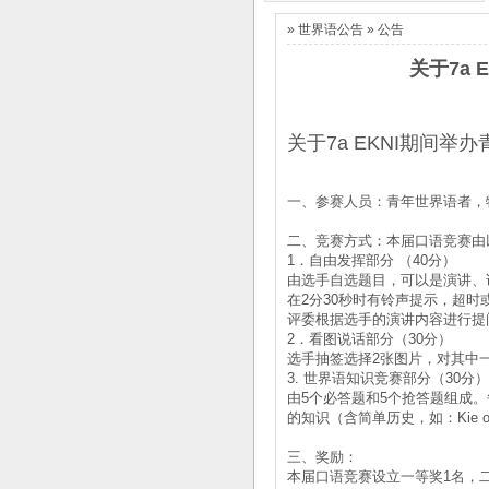
La 7a Esperanto-
La 6-a Junula
»
世界语公告
»
公告
Kongreso
Seminario
d..
d..
2013/3/13
2014/2/25
关于7a
La Nord-Amerika
La 5-a Junurala
Somera
Seminario
Kur..
..
2013/4/11
2013/2/2
Invito al 1-a Forumo
关于7a EKNI期间举
pri ..
2012/8/10
关于7a EKNI期间
办青年世界
湖北世协2012学术研
语..
2013/4/9
讨会即将召开
La 7a Esperanto-
2012/4/19
Kongreso
一、参赛人员：青年世界语者，
d..
2013/3/13
La Nord-Amerika
二、竞赛方式：本届口语竞赛由
Somera
1．自由发挥部分 （40分）
Kur..
2013/2/2
由选手自选题目，可以是演讲、
Invito al 1-a Forumo
在2分30秒时有铃声提示，超时
pri ..
2012/8/10
评委根据选手的演讲内容进行提
湖北世协2012学术研
2．看图说话部分（30分）
讨会即将召开
选手抽签选择2张图片，对其中
2012/4/19
3. 世界语知识竞赛部分（30分）
由5个必答题和5个抢答题组成
的知识（含简单历史，如：Kie okaz
三、奖励：
本届口语竞赛设立一等奖1名，