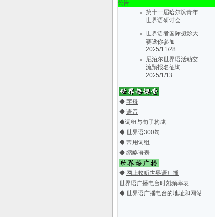
公告
第十一届哈尔滨青年
世界语研讨会
2019/5/30
世界语者国际摄影大
丹东世协第十届会大
赛邀你参加
会会议通知
2019/3/3
2025/11/28
第十届三省一区
尼泊尔世界语活动交
（辽、吉、黑、
流预报名征询
内..
2018/3/28
2025/1/13
纪念丹东市世界语协
第十一届哈尔滨青年
会成立31周
世界语研讨会
年..
2016/7/2
2019/5/30
◆
字母
丹东世协第十届会大
第七届哈尔滨青年世
◆
语音
会会议通知
2019/3/3
界语研讨会
2015/4/5
◆
词组与句子构成
第十届三省一区
第八届中国东北三省
◆
世界语300句
（辽、吉、黑、
一区世界
◆
常用词组
内..
2018/3/28
语..
2014/6/16
◆
缩略语表
La 6-a Junula
纪念丹东市世界语协
Seminario
会成立31周
d..
2014/2/25
年..
2016/7/2
◆
网上收听世界语广播
La 5-a Junurala
第七届哈尔滨青年世
Seminario
世界语广播电台时刻频率表
界语研讨会
2015/4/5
..
2013/4/11
◆
世界语广播电台的地址和网站
关于7a EKNI期间举
第八届中国东北三省
办青年世界
一区世界
语..
语..
2013/4/9
2014/6/16