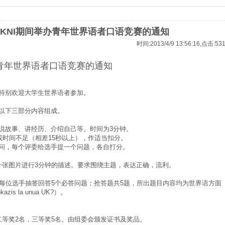
 EKNI期间举办青年世界语者口语竞赛的通知
时间:2013/4/9 13:56:16,点击:
53
举办青年世界语者口语竞赛的通知
特别欢迎大学生世界语者参加。
以下三部分内容组成。
说故事、讲经历、介绍自己等。时间为3分钟。
或时间不足（相差15秒以上），作适当扣分。
问，每个评委给选手提一个问题，各自打分。
一张图片进行3分钟的描述。要求围绕主题，表达正确，流利。
。每位选手抽签回答5个必答问题；抢答题共5题，所出题目内容均为世界语方面
is la unua UK?）。
二等奖2名，三等奖5名。由组委会颁发证书及奖品。